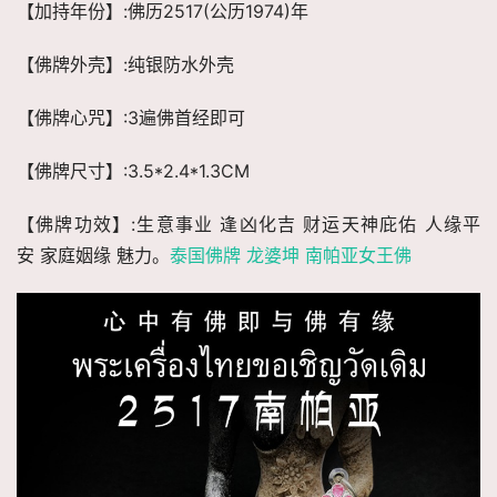
【加持年份】:佛历2517(公历1974)年
【佛牌外壳】:纯银防水外壳
【佛牌心咒】:3遍佛首经即可
【佛牌尺寸】:3.5*2.4*1.3CM
【佛牌功效】:生意事业 逢凶化吉 财运天神庇佑 人缘平
安 家庭姻缘 魅力。
泰国佛牌 龙婆坤 南帕亚女王佛