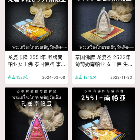
龙婆卡隆 2551年 老牌南
泰国佛牌 龙婆丕 2522年
帕亚女王佛 泰国佛牌 事
葡萄奶南帕亚 女王佛 生
业财运 平安健康 权利威
意事业 财运人缘 健康平
望
安 逢凶化吉
点击:1526次
2024-03-08
点击:1845次
2023-11-30