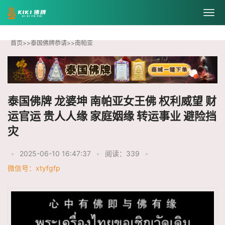
首页
>>
泰国佛牌恭请
>>
南帕亚
泰国佛牌 龙婆坤 南帕亚女王佛 权利威望 财
运官运 贵人人缘 家庭姻缘 转运事业 避险挡
灾
•
2025-06-10 16:47:37
•
阅读：339
•
微信号：xtyfgfp