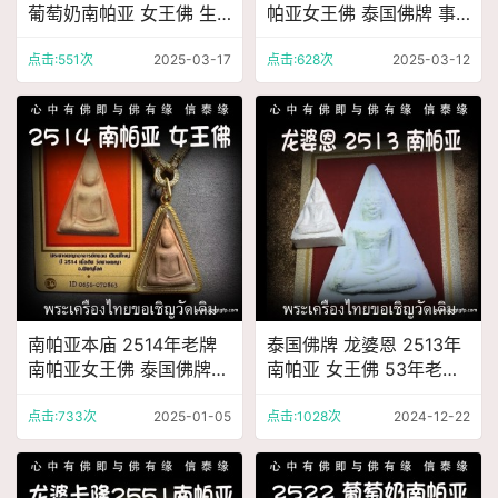
葡萄奶南帕亚 女王佛 生
帕亚女王佛 泰国佛牌 事
意事业 财运人缘 健康平
业财运 平安健康 权利威
安 逢凶化吉
望
点击:551次
2025-03-17
点击:628次
2025-03-12
南帕亚本庙 2514年老牌
泰国佛牌 龙婆恩 2513年
南帕亚女王佛 泰国佛牌
南帕亚 女王佛 53年老牌
招财人缘 助生意事业 转
平安事业 人缘财运 纯银
运增魅力
外壳 带鉴定卡
点击:733次
2025-01-05
点击:1028次
2024-12-22