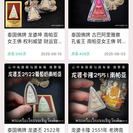
泰国佛牌 龙婆坤 南帕亚
泰国佛牌 古巴阿里雅察
女王佛 权利威望 财运官
孔雀王 南帕亚女王佛 转
运 贵人人缘 家庭姻缘 转
运招财 人缘事业 生意运
运事业 避险挡灾
势 权利威望
点击:340次
2025-06-10
点击:406次
2025-06-03
泰国佛牌 龙婆丕 2522年
龙婆卡隆 2551年 老牌南