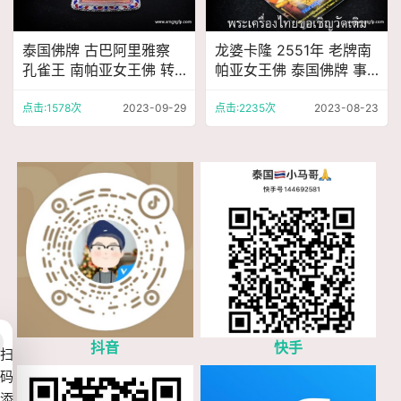
泰国佛牌 古巴阿里雅察
龙婆卡隆 2551年 老牌南
孔雀王 南帕亚女王佛 转
帕亚女王佛 泰国佛牌 事
运招财 人缘事业 生意运
业财运 平安健康 权利威
势 权利威望
望
点击:1578次
2023-09-29
点击:2235次
2023-08-23
抖音
快手
扫
码
添