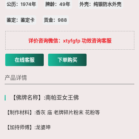
公历：1974年
牌龄：49年
外壳：纯银防水外壳
鉴定：鉴定卡
贡金：988
详价咨询微信：xtyfgfp 功效咨询客服
在线客服
下单购买
产品详情
【佛牌名称】:南帕亚女王佛
【制作材料】:香灰 庙 老牌碎片粉末 花粉等
【加持师傅】:龙婆坤